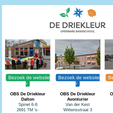
Bezoek de website
Bezoek de website
Be
›
›
OBS De Driekleur
OBS De Driekleur
O
Dalton
Avonturier
Spinel 6-8
Van der Kest
2691 TM 's-
Wittensstraat 3